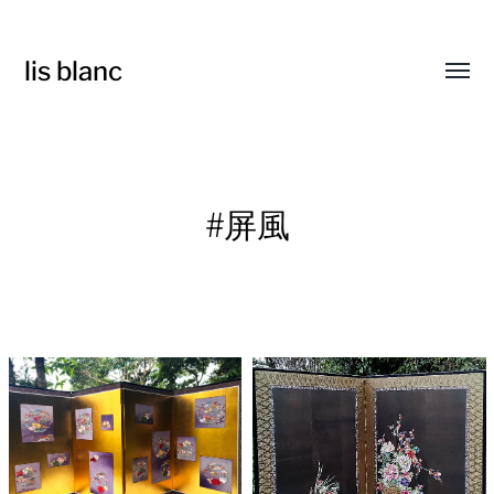
lis blanc
Toggl
menu
#屏風