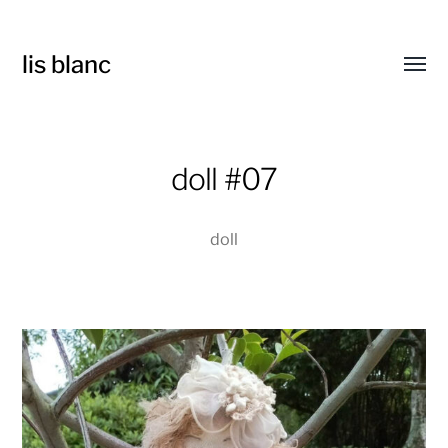
lis blanc
Toggl
menu
doll #07
doll