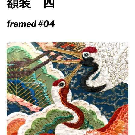
額装 四
framed #04