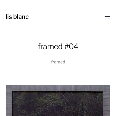
lis blanc
Toggl
menu
framed #04
framed